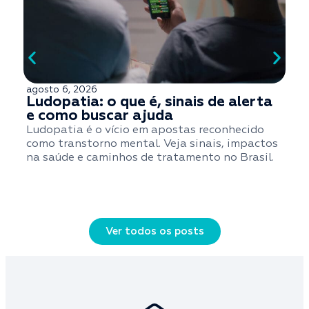
agosto 6, 2026
a
Ludopatia: o que é, sinais de alerta
e como buscar ajuda
Ludopatia é o vício em apostas reconhecido
S
como transtorno mental. Veja sinais, impactos
t
na saúde e caminhos de tratamento no Brasil.
q
Ver todos os posts