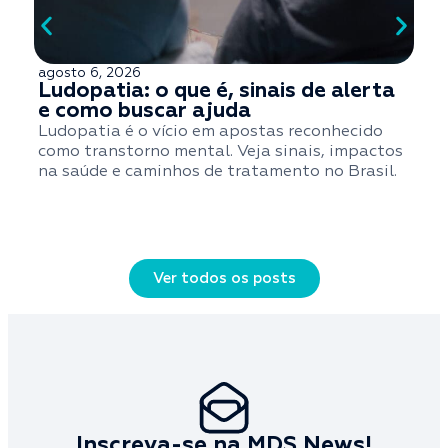
agosto 6, 2026
a
Ludopatia: o que é, sinais de alerta
e como buscar ajuda
Ludopatia é o vício em apostas reconhecido
S
como transtorno mental. Veja sinais, impactos
t
na saúde e caminhos de tratamento no Brasil.
q
Ver todos os posts
Inscreva-se na MDS News!