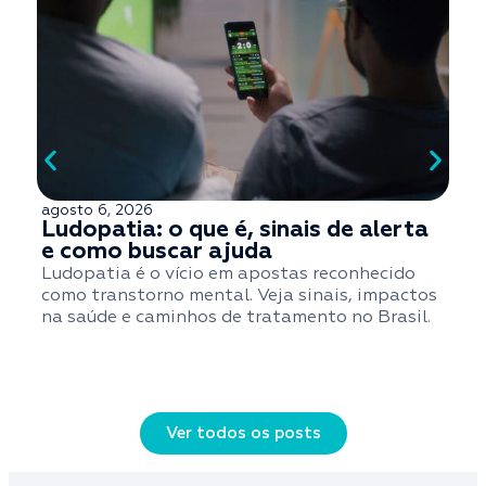
agosto 6, 2026
a
Ludopatia: o que é, sinais de alerta
e como buscar ajuda
Ludopatia é o vício em apostas reconhecido
S
como transtorno mental. Veja sinais, impactos
t
na saúde e caminhos de tratamento no Brasil.
q
Ver todos os posts