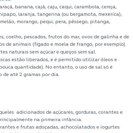
raçá, banana, cajá, caju, caqui, carambola, cereja,
jenipapo, laranja, tangerina (ou bergamota, mexerica),
melão, morango, pequi, pera, pêssego, pitanga,
es, coelho, pescados, frutos do mar, ovos de galinha e de
os de animais (fígado e moela de frango, por exemplo).
tes naturais sem açúcar e queijos sem sal.
scas estão liberados, e é permitido utilizar óleos e
pouca quantidade). No entanto, o uso de sal só é
 de até 2 gramas por dia.
ueles adicionados de açúcares, gorduras, corantes e
incipalmente na primeira infância.
erantes e frutas adoçadas, achocolatados e iogurtes