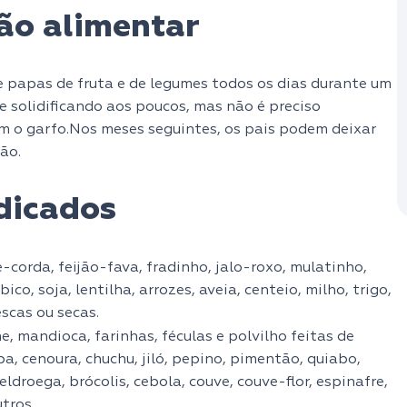
ção alimentar
 papas de fruta e de legumes todos os dias durante um
e solidificando aos poucos, mas não é preciso
om o garfo.Nos meses seguintes, os pais podem deixar
ão.
dicados
e-corda, feijão-fava, fradinho, jalo-roxo, mulatinho,
ico, soja, lentilha, arrozes, aveia, centeio, milho, trigo,
escas ou secas.
, mandioca, farinhas, féculas e polvilho feitas de
a, cenoura, chuchu, jiló, pepino, pimentão, quiabo,
ldroega, brócolis, cebola, couve, couve-flor, espinafre,
tros.