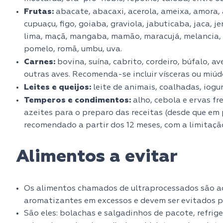
Frutas:
abacate, abacaxi, acerola, ameixa, amora, a
cupuaçu, figo, goiaba, graviola, jabuticaba, jaca, 
lima, maçã, mangaba, mamão, maracujá, melancia, 
pomelo, romã, umbu, uva.
Carnes:
bovina, suína, cabrito, cordeiro, búfalo, av
outras aves. Recomenda-se incluir vísceras ou miúd
Leites e queijos:
leite de animais, coalhadas, iogur
Temperos e condimentos:
alho, cebola e ervas fre
azeites para o preparo das receitas (desde que em 
recomendado a partir dos 12 meses, com a limitação
Alimentos a evitar
Os alimentos chamados de ultraprocessados são aq
aromatizantes em excessos e devem ser evitados pr
São eles: bolachas e salgadinhos de pacote, refrig