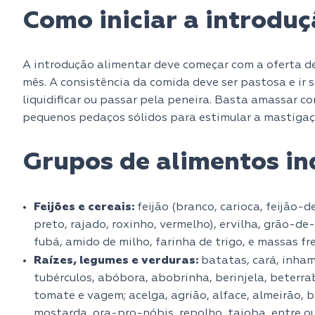
Como iniciar a introdu
A introdução alimentar deve começar com a oferta de
mês. A consistência da comida deve ser pastosa e ir s
liquidificar ou passar pela peneira. Basta amassar c
pequenos pedaços sólidos para estimular a mastigaç
Grupos de alimentos in
Feijões e cereais:
feijão (branco, carioca, feijão-d
preto, rajado, roxinho, vermelho), ervilha, grão-de-b
fubá, amido de milho, farinha de trigo, e massas fr
Raízes, legumes e verduras:
batatas, cará, inhame
tubérculos, abóbora, abobrinha, berinjela, beterrab
tomate e vagem; acelga, agrião, alface, almeirão, be
mostarda, ora-pro-nóbis, repolho, taioba, entre ou